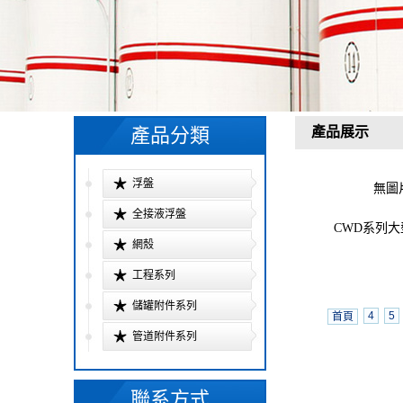
產品分類
產品展示
浮盤
無圖
全接液浮盤
CWD系列
網殼
工程系列
儲罐附件系列
4
5
首頁
管道附件系列
聯系方式