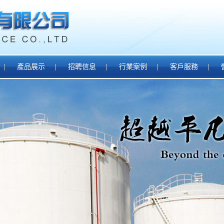
|
產品展示
|
招聘信息
|
行業案例
|
客戶服務
|