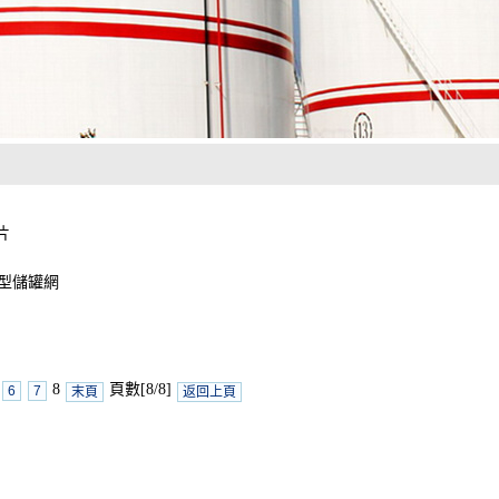
片
大型儲罐網
8
頁數[8/8]
6
7
末頁
返回上頁