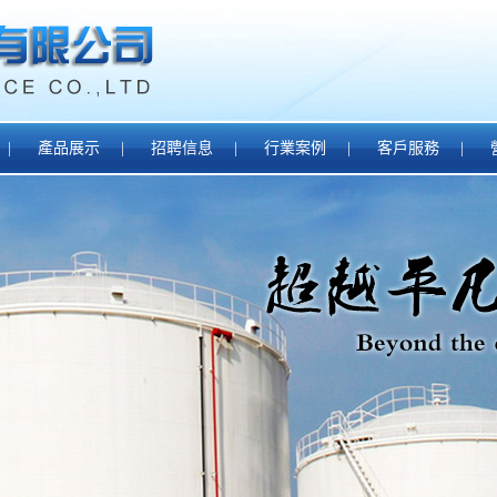
|
產品展示
|
招聘信息
|
行業案例
|
客戶服務
|