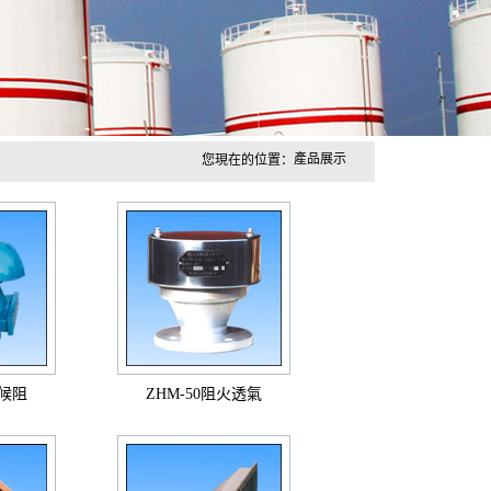
產品展示
您現在的位置：
天候阻
ZHM-50阻火透氣